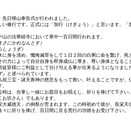
、先日帰山奉告式が行われました。
しい修行です。正式には「加行（けぎょう）」と言います。「
中山の法華経寺において寒中一百日間行われます。
まさにかれなんとす）
らしょうず）
水に身を清め、懺悔滅罪をして１日２回の白粥に命を繋げ、死
その力によって自分自身を即身成仏に導き、尊い身体となるこ
信徒皆様にご利益として分け与える事が出来るようになりまし
ず』
と述べられています。
仏祖三宝・諸天善神の慈悲をもって救い、叶えることですが、
す。
る時は、合掌し一緒にお題目をお唱えし、祈りを捧げて下さい
くお坊さん）でもあります。
栄大威徳天」の例祭が営まれます。この時初めて彼が、長栄天
各々に祈りを捧げ、百日間に亘る荒行の功徳をお受け下さい。