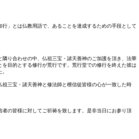
加行」とは仏教用語で、あることを達成するための手段として
と隣り合わせの中、仏祖三宝・諸天善神のご加護を頂き、法華
とを目的とする修行が荒行です。荒行堂での修行を終えた彼は
た。
仏祖三宝・諸天善神と修法師と檀信徒皆様の心が一致した時
。
信者の皆様に対してご祈祷を致します。是非当日にお参り頂