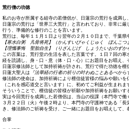
荒行僧の功徳
私のお寺が所属する組寺の若僧侶が、日蓮宗の荒行を成満し
日蓮宗の荒行は「世界三大荒行」と言われており、非常に厳
行う、準備的な修行のことを言います。
荒行は、毎年１１月１日より翌年の２月１０日まで、千葉県
【寒水白粥 凡骨将死】（かんすいびゃくじゅく ぼんこつ
【理懺事悔 聖胎自生】（りざんじげ しょうたいおのずか
この言葉は、荒行堂の生活を表した言葉です。１日７回の寒
経を読誦し、身・口・意（体・口・心）にお題目をお唱え、
日蓮宗修法師として加持祈祷が許され、荒行で得た功徳を檀
日蓮大聖人は
『法華経の行者の祈りの叶わぬことあるべから
修法師の使命は、加持祈祷により檀信徒皆様の悩みや願いを
（これを感応道交と言います）に、初めてご利益が生まれま
そういうことで、檀信徒の皆様が祈願や加持祈祷をお願いす
実は今回荒行を成満した若僧侶は、当山の役課（本門寺で働
３月２２日（火）午後２時より、本門寺の守護神である「長
き、修法師のご祈祷を受け、ご一緒にお題目をお唱えして、
合掌