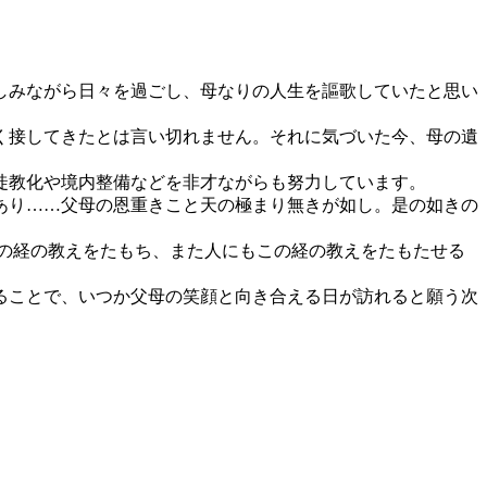
しみながら日々を過ごし、母なりの人生を謳歌していたと思い
く接してきたとは言い切れません。それに気づいた今、母の遺
徒教化や境内整備などを非才ながらも努力しています。
あり……父母の恩重きこと天の極まり無きが如し。是の如きの
の経の教えをたもち、また人にもこの経の教えをたもたせる
ることで、いつか父母の笑顔と向き合える日が訪れると願う次