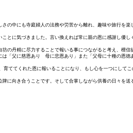
さの中にも寺庭婦人の法務や労苦から離れ、趣味や旅行を楽
ことに気づきました。言い換えれば常に親の恩に感謝し優し
坊の丹精に尽力することで報いる事につながると考え、檀信
は「父に慈恩あり 母に悲恩あり」また「父母に十種の恩徳
育ててくれた恩に報いることになり、もし心を一つにしてこ
牌に向き合うことです。そして合掌しながら供養の日々を送