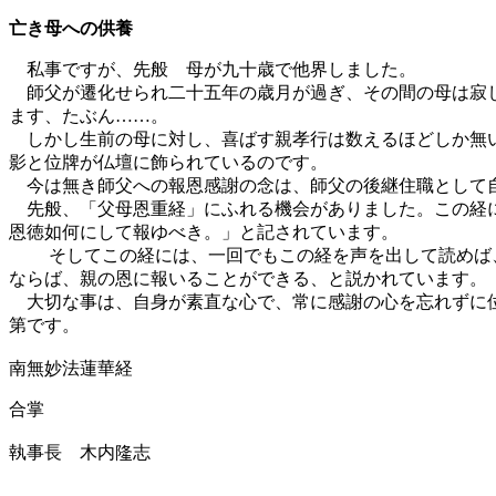
亡き母への供養
私事ですが、先般 母が九十歳で他界しました。
師父が遷化せられ二十五年の歳月が過ぎ、その間の母は寂し
ます、たぶん……。
しかし生前の母に対し、喜ばす親孝行は数えるほどしか無い
影と位牌が仏壇に飾られているのです。
今は無き師父への報恩感謝の念は、師父の後継住職として自
先般、「父母恩重経」にふれる機会がありました。この経に
恩徳如何にして報ゆべき。」と記されています。
そしてこの経には、一回でもこの経を声を出して読めば、
ならば、親の恩に報いることができる、と説かれています。
大切な事は、自身が素直な心で、常に感謝の心を忘れずに位
第です。
南無妙法蓮華経
合掌
執事長 木内隆志