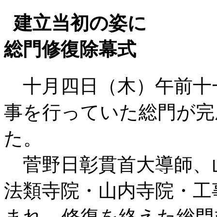
建立当初の姿に
総門修復除幕式
十月四日（木）午前十
事を行っていた総門が完
た。
菅野日彰貫首大導師、
法類寺院・山内寺院・工
まれ、修復を終えた総門