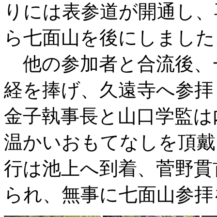
りには表参道が開通し、
ら七面山を後にしました
他の参加者と合流後、
経を捧げ、久遠寺へ参拝
金子執事長と山口学監は
温かいおもてなしを頂戴
行は池上へ到着、菅野貫
られ、無事に七面山参拝