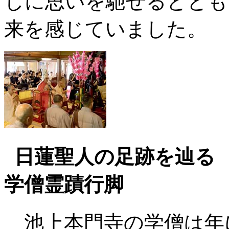
しに思いを馳せるととも
来を感じていました。
日蓮聖人の足跡を辿る
学僧霊蹟行脚
池上本門寺の学僧は年