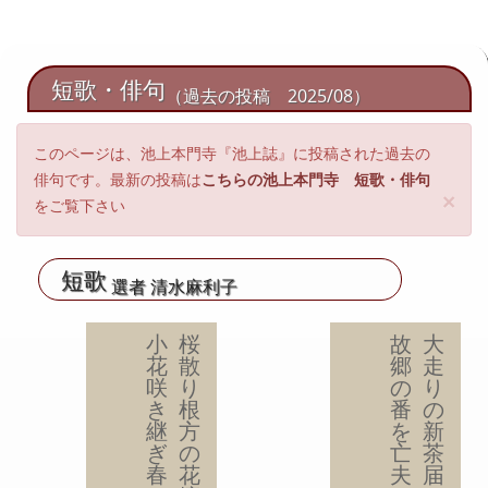
短歌・俳句
（過去の投稿 2025/08）
このページは、池上本門寺『池上誌』に投稿された過去の
こちらの池上本門寺 短歌・俳句
俳句です。最新の投稿は
×
をご覧下さい
短歌
選者 清水麻利子
小
桜
故
大
花
散
郷
走
咲
り
の
り
き
根
番
の
継
方
を
新
ぎ
の
亡
茶
春
花
夫
届